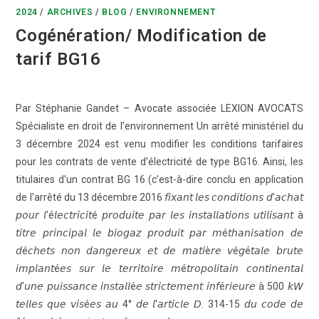
2024
/
ARCHIVES
/
BLOG
/
ENVIRONNEMENT
Cogénération/ Modification de
tarif BG16
Par Stéphanie Gandet – Avocate associée LEXION AVOCATS
Spécialiste en droit de l’environnement Un arrêté ministériel du
3 décembre 2024 est venu modifier les conditions tarifaires
pour les contrats de vente d’électricité de type BG16. Ainsi, les
titulaires d'un contrat BG 16 (c’est-à-dire conclu en application
de l'arrêté du 13 décembre 2016 𝘧𝘪𝘹𝘢𝘯𝘵 𝘭𝘦𝘴 𝘤𝘰𝘯𝘥𝘪𝘵𝘪𝘰𝘯𝘴 𝘥'𝘢𝘤𝘩𝘢𝘵
𝘱𝘰𝘶𝘳 𝘭'é𝘭𝘦𝘤𝘵𝘳𝘪𝘤𝘪𝘵é 𝘱𝘳𝘰𝘥𝘶𝘪𝘵𝘦 𝘱𝘢𝘳 𝘭𝘦𝘴 𝘪𝘯𝘴𝘵𝘢𝘭𝘭𝘢𝘵𝘪𝘰𝘯𝘴 𝘶𝘵𝘪𝘭𝘪𝘴𝘢𝘯𝘵 à
𝘵𝘪𝘵𝘳𝘦 𝘱𝘳𝘪𝘯𝘤𝘪𝘱𝘢𝘭 𝘭𝘦 𝘣𝘪𝘰𝘨𝘢𝘻 𝘱𝘳𝘰𝘥𝘶𝘪𝘵 𝘱𝘢𝘳 𝘮é𝘵𝘩𝘢𝘯𝘪𝘴𝘢𝘵𝘪𝘰𝘯 𝘥𝘦
𝘥é𝘤𝘩𝘦𝘵𝘴 𝘯𝘰𝘯 𝘥𝘢𝘯𝘨𝘦𝘳𝘦𝘶𝘹 𝘦𝘵 𝘥𝘦 𝘮𝘢𝘵𝘪è𝘳𝘦 𝘷é𝘨é𝘵𝘢𝘭𝘦 𝘣𝘳𝘶𝘵𝘦
𝘪𝘮𝘱𝘭𝘢𝘯𝘵é𝘦𝘴 𝘴𝘶𝘳 𝘭𝘦 𝘵𝘦𝘳𝘳𝘪𝘵𝘰𝘪𝘳𝘦 𝘮é𝘵𝘳𝘰𝘱𝘰𝘭𝘪𝘵𝘢𝘪𝘯 𝘤𝘰𝘯𝘵𝘪𝘯𝘦𝘯𝘵𝘢𝘭
𝘥'𝘶𝘯𝘦 𝘱𝘶𝘪𝘴𝘴𝘢𝘯𝘤𝘦 𝘪𝘯𝘴𝘵𝘢𝘭𝘭é𝘦 𝘴𝘵𝘳𝘪𝘤𝘵𝘦𝘮𝘦𝘯𝘵 𝘪𝘯𝘧é𝘳𝘪𝘦𝘶𝘳𝘦 à 500 𝘬𝘞
𝘵𝘦𝘭𝘭𝘦𝘴 𝘲𝘶𝘦 𝘷𝘪𝘴é𝘦𝘴 𝘢𝘶 4° 𝘥𝘦 𝘭'𝘢𝘳𝘵𝘪𝘤𝘭𝘦 𝘋. 314-15 𝘥𝘶 𝘤𝘰𝘥𝘦 𝘥𝘦