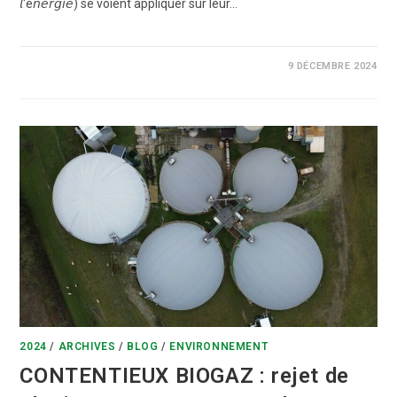
𝘭'é𝘯𝘦𝘳𝘨𝘪𝘦) se voient appliquer sur leur…
0 COMMENTAIRE
9 DÉCEMBRE 2024
2024
/
ARCHIVES
/
BLOG
/
ENVIRONNEMENT
CONTENTIEUX BIOGAZ : rejet de