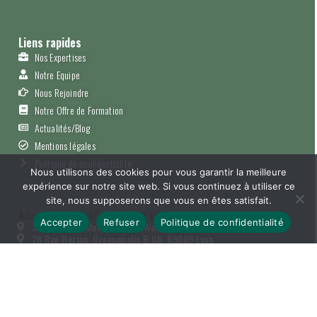
Liens rapides
Nos Expertises
Notre Equipe
Nous Rejoindre
Notre Offre de Formation
Actualités/Blog
Mentions légales
Politique de confidentialité
Nous utilisons des cookies pour vous garantir la meilleure
expérience sur notre site web. Si vous continuez à utiliser ce
site, nous supposerons que vous en êtes satisfait.
Adresses du cabinet Lille et Lyon
Accepter
Refuser
Politique de confidentialité
35a Av. de la Marne, 59290 Wasquehal
28 Rue Berjon, Greenopolis B.06, 69009 Lyon
Contact