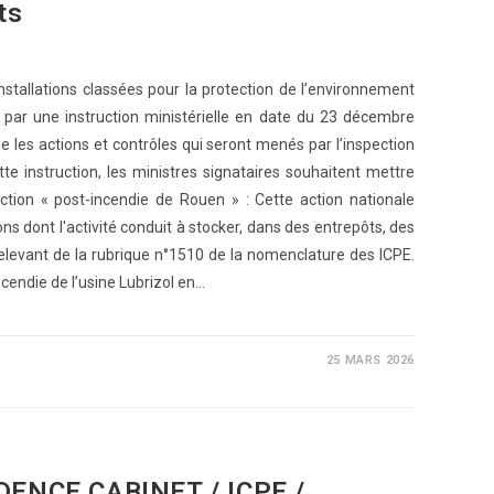
ets
installations classées pour la protection de l’environnement
i par une instruction ministérielle en date du 23 décembre
 les actions et contrôles qui seront menés par l’inspection
e instruction, les ministres signataires souhaitent mettre
Action « post-incendie de Rouen » : Cette action nationale
ons dont l'activité conduit à stocker, dans des entrepôts, des
elevant de la rubrique n°1510 de la nomenclature des ICPE.
ncendie de l’usine Lubrizol en…
25 MARS 2026
DENCE CABINET / ICPE /